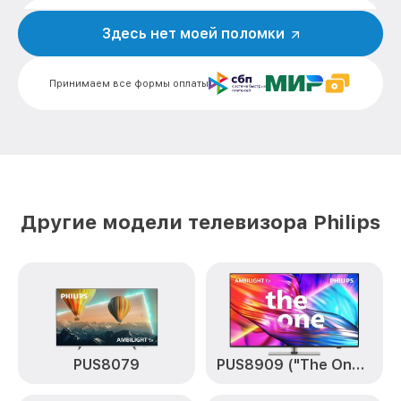
Замена кнопок управления
от 1200₽
43PUS6501/60 Philips
Здесь нет моей поломки
Замена конденсатора 43PUS6501/60
от 1600₽
Philips
Принимаем все формы оплаты
Замена платы обработки видеосигнала
от 1800₽
43PUS6501/60 Philips
Замена предохранителя 43PUS6501/60
от 1500₽
Philips
Замена резистора 43PUS6501/60 Philips
от 1500₽
Другие модели телевизора Philips
Замена сигнальной платы 43PUS6501/60
от 1300₽
Philips
Прошивка / разблокировка
от 900₽
43PUS6501/60 Philips
Замена контроллера питания
(мультиконтроллера) 43PUS6501/60
от 2100₽
PUS8079
PUS8909 ("The One")
Philips