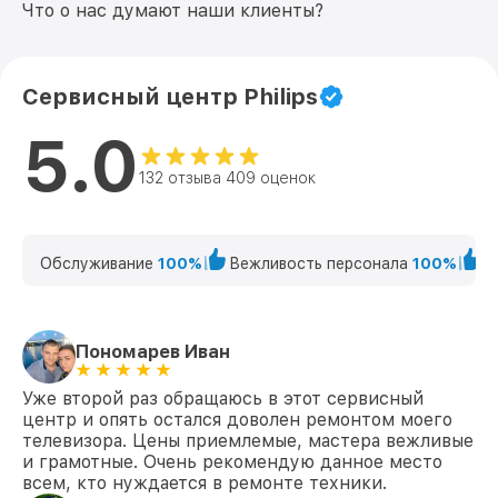
порта) 43PUS6501/60 Philips
Что о нас думают наши клиенты?
Замена USB порта 43PUS6501/60 Philips
от 1200₽
Замена аудиоразъема 43PUS6501/60
Сервисный центр Philips
от 1400₽
Philips
5.0
Замена кнопки включения
от 1200₽
43PUS6501/60 Philips
132 отзыва 409 оценок
Замена шлейфа матрицы 43PUS6501/60
от 1500₽
Philips
Обслуживание
100%
Вежливость персонала
100%
К
Замена корпуса 43PUS6501/60 Philips
от 1400₽
Замена трансформаторов подсветки
от 1800₽
43PUS6501/60 Philips
Пономарев Иван
Уже второй раз обращаюсь в этот сервисный
центр и опять остался доволен ремонтом моего
телевизора. Цены приемлемые, мастера вежливые
и грамотные. Очень рекомендую данное место
всем, кто нуждается в ремонте техники.