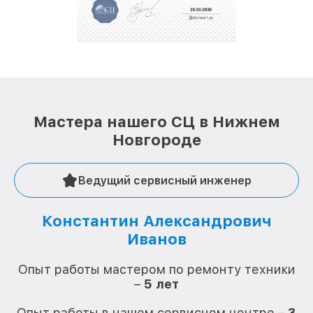
Мастера нашего СЦ в Нижнем
Новгороде
Ведущий сервисный инженер
Константин Александрович
Иванов
О
Опыт работы мастером по ремонту техники
–
5 лет
О
Опыт работы в нашем сервисном центре –
3