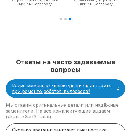
крупногабаритной техники, которые
Нижнем Новгороде
Нижнем Новгороде
обеспечат доставку устройств в сервис в
полной сохранности и бесплатно.
За годы своей деятельности мы получали только
положительные отзывы и обрели отличную
репутацию. Мы постоянно совершенствуемся и
стараемся каждый день делать наш сервис еще
лучше!
Ответы на часто задаваемые
вопросы
Какие именно комплектующие вы ставите
при ремонте роботов-пылесосов?
Мы ставим оригинальные детали или надёжные
заменители. На все комплектующие выдаём
гарантийный талон.
Сколько времени занимает диагностика