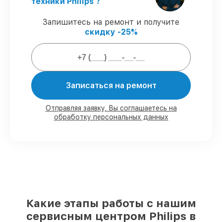
Официальная гарантия
– официальная
техники Philips ?
гарантия на все виды работ.
Запишитесь на ремонт и получите
скидку -25%
Гарантии на обслуживание роботов-
пылесосов:
80%
сервисов завершаем в присутствии
Записаться на ремонт
владельца
90%
деталей имеются в наличии,
остальное доставляем быстро
Отправляя заявку, Вы соглашаетесь на
обработку персональных данных
Оригинальные комплектующие и
проверенные реплики
– с учётом
возможностей клиента
85%
сервисов занимают не более пары
часов, сразу после приёма
Наши обязательства перед
заказчиками:
Какие этапы работы с нашим
сервисным центром Philips в