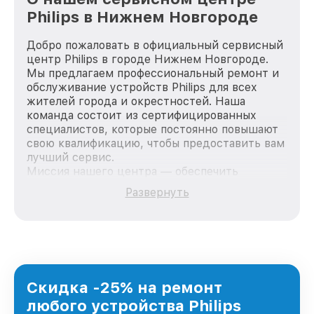
Philips в Нижнем Новгороде
Добро пожаловать в официальный сервисный
центр Philips в городе Нижнем Новгороде.
Мы предлагаем профессиональный ремонт и
обслуживание устройств Philips для всех
жителей города и окрестностей. Наша
команда состоит из сертифицированных
специалистов, которые постоянно повышают
свою квалификацию, чтобы предоставить вам
лучший сервис.
Миссия нашего центра — обеспечить
качественный и доступный ремонт для
Развернуть
каждого пользователя продукции Philips, вне
зависимости от сложности поломки. Мы
стремимся к тому, чтобы каждый клиент был
удовлетворен скоростью и качеством
предоставляемых услуг. Наша цель — стать
лучшим сервисным центром Philips в городе
Нижнем Новгороде, постоянно повышая
Скидка -25% на ремонт
уровень доверия и лояльности наших
любого устройства Philips
клиентов.