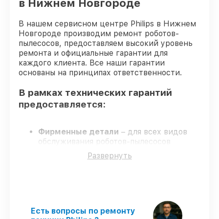
в Нижнем Новгороде
Замена шлангов, щёток робота-
от 1600₽
пылесоса Philips
В нашем сервисном центре Philips в Нижнем
Комплексная чистка робота-пылесоса
от 1700₽
Новгороде производим ремонт роботов-
Philips
пылесосов, предоставляем высокий уровень
ремонта и официальные гарантии для
Ремонт колес робота-пылесоса Philips
от 700₽
каждого клиента. Все наши гарантии
основаны на принципах ответственности.
Сервисное обслуживание робота-
от 700₽
пылесоса Philips
В рамках технических гарантий
предоставляется:
Фирменные детали
– для всех видов
обслуживания роботов-пылесосов
применяются только оригинальные
Развернуть
запчасти.
Опытные мастера
– проверенные
специалисты с опытом и аттестацией.
Соблюдение сроков сервиса
– все
работы выполняются в оговоренные
сроки.
Есть вопросы по ремонту