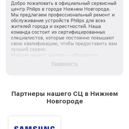
Добро пожаловать в официальный сервисный
центр Philips в городе Нижнем Новгороде.
Мы предлагаем профессиональный ремонт и
обслуживание устройств Philips для всех
жителей города и окрестностей. Наша
команда состоит из сертифицированных
специалистов, которые постоянно повышают
свою квалификацию, чтобы предоставить вам
лучший сервис.
Миссия нашего центра — обеспечить
качественный и доступный ремонт для
Развернуть
каждого пользователя продукции Philips, вне
зависимости от сложности поломки. Мы
стремимся к тому, чтобы каждый клиент был
удовлетворен скоростью и качеством
предоставляемых услуг. Наша цель — стать
Партнеры нашего СЦ в Нижнем
лучшим сервисным центром Philips в городе
Новгороде
Нижнем Новгороде, постоянно повышая
уровень доверия и лояльности наших
клиентов.