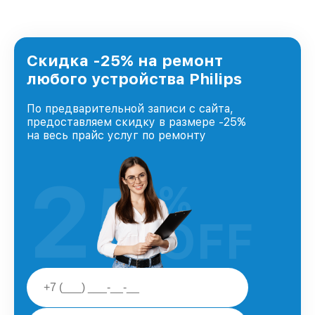
Скидка -25% на ремонт
любого устройства Philips
По предварительной записи с сайта,
предоставляем скидку в размере -25%
на весь прайс услуг по ремонту
25
%
OFF