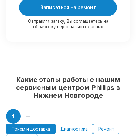
80%
ремонтов по ремонту выполняются
с возможностью присутствия владельца
Записаться на ремонт
90%
запчастей Philips в наличии на
складе в Нижнем Новгороде, остальные
Отправляя заявку, Вы соглашаетесь на
доступны для срочного заказа
обработку персональных данных
Оригинальные комплектующие Philips
и качественные аналоги
– только вы
выбираете, какие детали использовать, а
мы готовы рассмотреть варианты под
любые запросы
85%
ремонтов Philips завершаются в тот
же день, при немедленном старте работ
Какие этапы работы с нашим
сервисным центром Philips в
Нижнем Новгороде
1
Прием и доставка
Диагностика
Ремонт