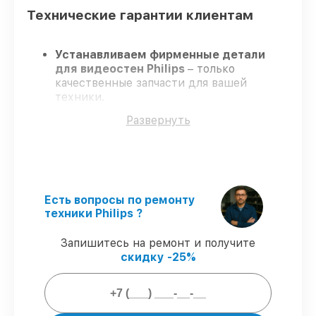
Технические гарантии клиентам
Устанавливаем фирменные детали
для видеостен Philips
– только
качественные запчасти для вашей
техники.
Опытные инженеры
– проходят строгий
Развернуть
отбор, что обеспечивает высокий
уровень сервиса.
Завершаем работы без задержек
–
ремонт видеостен Philips без
бесконечных переносов.
Поддержка после ремонта
– на все
Есть вопросы по ремонту
ремонт и запчасти для видеостен Philips
техники Philips ?
предоставляется официальное
сопровождение.
Запишитесь на ремонт и получите
скидку -25%
Мы гарантируем: