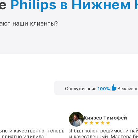
ре
Philips в Нижнем
мают наши клиенты?
Обслуживание
100%
Вежливос
Князев Тимофей
но и качественно, теперь
Я был полон решимости най
г приятно удивила.
и качественный. Мастера б