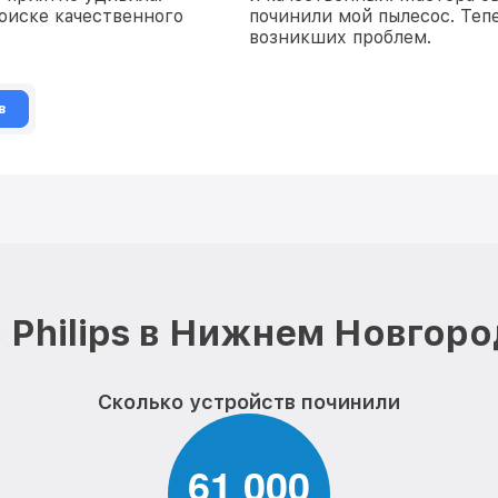
оиске качественного
починили мой пылесос. Тепе
возникших проблем.
в
 Philips в Нижнем Новгоро
Сколько устройств починили
6
1
0
0
0
,