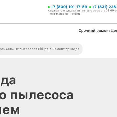
+7 (800) 101-17-59
+7 (831) 238
Служба техподдержки Philips
Работаем с
09:00
д
- бесплатно по России
Срочный ремонт
Це
ртикальных пылесосов Philips
/
Ремонт привода
ода
о пылесоса
нем