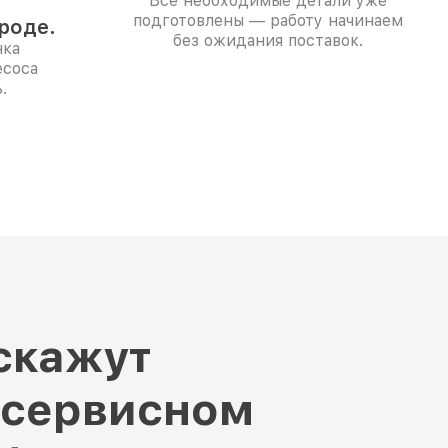
Все необходимые детали уже
подготовлены — работу начинаем
роде.
без ожидания поставок.
нка
есоса
.
скажут
 сервисном