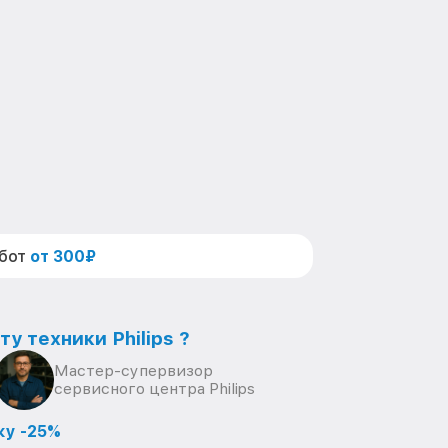
абот
от 300₽
у техники Philips ?
Мастер-супервизор
сервисного центра Philips
ку -25%