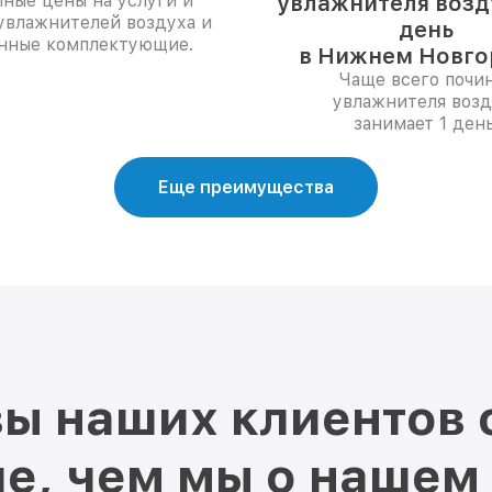
ные цены на услуги и
увлажнителя возду
увлажнителей воздуха и
день
нные комплектующие.
в Нижнем Новго
Чаще всего почи
увлажнителя возд
занимает 1 день
Еще преимущества
ы наших клиентов 
е, чем мы о нашем