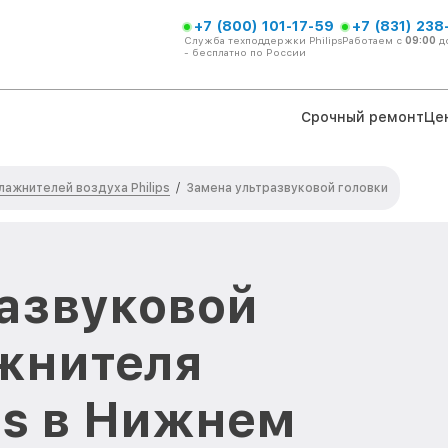
+7 (800) 101-17-59
+7 (831) 238
Служба техподдержки Philips
Работаем с
09:00
д
- бесплатно по России
Срочный ремонт
Це
лажнителей воздуха Philips
/
Замена ультразвуковой головки
азвуковой
жнителя
ps в Нижнем