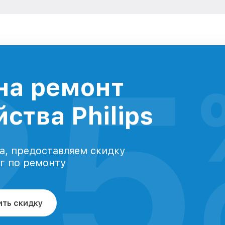
25
на ремонт
ства Philips
а, предоставляем скидку
уг по ремонту
ить скидку