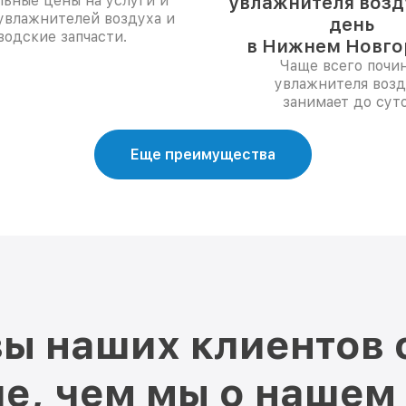
ьные цены на услуги и
увлажнителя возду
увлажнителей воздуха и
день
водские запчасти.
в Нижнем Новго
Чаще всего почи
увлажнителя возд
занимает до суто
Еще преимущества
ы наших клиентов 
е, чем мы о нашем