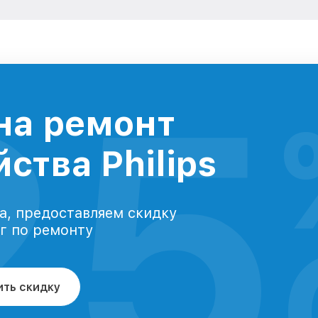
25
на ремонт
ства Philips
а, предоставляем скидку
уг по ремонту
ить скидку