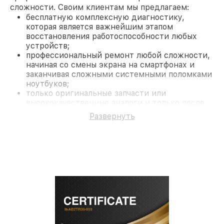
сложности. Своим клиентам мы предлагаем:
бесплатную комплексную диагностику,
которая является важнейшим этапом
восстановления работоспособности любых
устройств;
профессиональный ремонт любой сложности,
начиная со смены экрана на смартфонах и
заканчивая сложными системными поломками
ноутбуков;
только оригинальные запчасти или
высококачественные аналоги и только после
согласования с клиентом.
Развернуть
На все работы и замененные комплектующие
предоставляется длительная гарантия. В случае
поломки по условиям гарантии, мы бесплатно
исправим ситуацию.
Наши преимущества
Преимуществами нашего сервисного центра
Philips в Нижнем Новгороде являются:
лучшие специалисты с многолетним опытом и
безупречной репутацией;
современное оборудование и
лицензированное ПО в ремонтно-