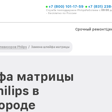
+7 (800) 101-17-59
+7 (831) 238
Служба техподдержки Philips
Работаем с
09:00
д
- бесплатно по России
Срочный ремонт
Це
левизоров Philips
/
Замена шлейфа матрицы
фа матрицы
ilips в
ороде