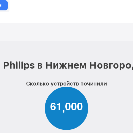
в
 Philips в Нижнем Новгоро
Сколько устройств починили
6
1
0
0
0
,