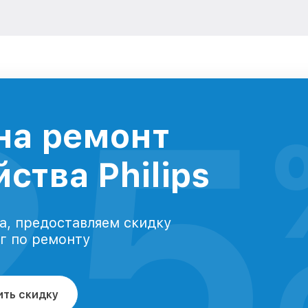
25
на ремонт
ства Philips
а, предоставляем скидку
уг по ремонту
ить скидку