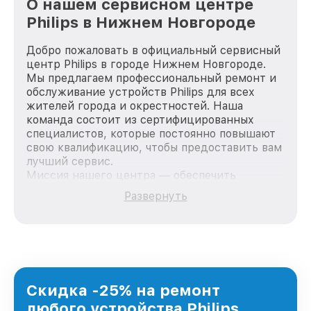
О нашем сервисном центре
Philips в Нижнем Новгороде
Добро пожаловать в официальный сервисный
центр Philips в городе Нижнем Новгороде.
Мы предлагаем профессиональный ремонт и
обслуживание устройств Philips для всех
жителей города и окрестностей. Наша
команда состоит из сертифицированных
специалистов, которые постоянно повышают
свою квалификацию, чтобы предоставить вам
лучший сервис.
Миссия нашего центра — обеспечить
качественный и доступный ремонт для
Развернуть
каждого пользователя продукции Philips, вне
зависимости от сложности поломки. Мы
стремимся к тому, чтобы каждый клиент был
удовлетворен скоростью и качеством
предоставляемых услуг. Наша цель — стать
лучшим сервисным центром Philips в городе
Нижнем Новгороде, постоянно повышая
Скидка -25% на ремонт
уровень доверия и лояльности наших
любого устройства Philips