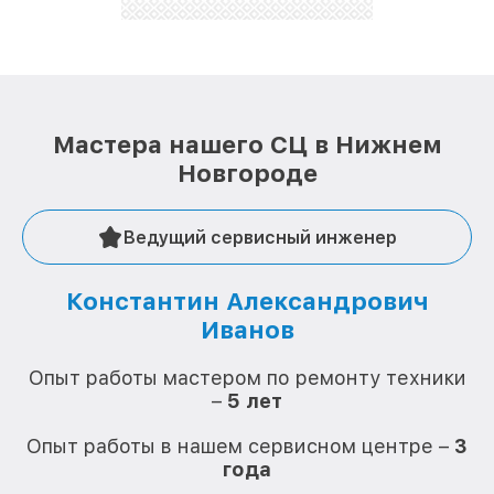
стараемся каждый день делать наш сервис еще
лучше!
Мастера нашего СЦ в Нижнем
Новгороде
Ведущий сервисный инженер
Константин Александрович
Иванов
О
Опыт работы мастером по ремонту техники
–
5 лет
О
Опыт работы в нашем сервисном центре –
3
года