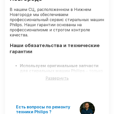
В нашем СЦ, расположенном в Нижнем
Новгороде мы обеспечиваем
профессиональный сервис стиральных машин
Philips. Наши гарантии основаны на
профессионализме и строгом контроле
качества.
Наши обязательства и технические
гарантии
Используем оригинальные запчасти
для стиральных машин Philips
– только
оригинальные запчасти для вашей
Развернуть
техники.
Сертифицированные инженеры
–
проходят строгий отбор, что
обеспечивает качество и надёжность
ремонта.
Работаем строго в установленных
Есть вопросы по ремонту
заранее временных рамках
– ремонт
техники Philips ?