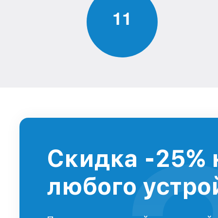
1
1
Скидка -25% 
любого устрой