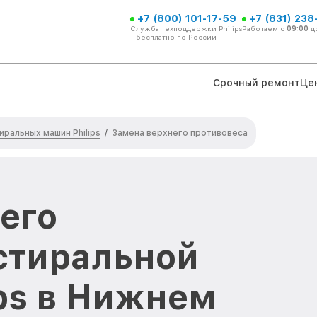
+7 (800) 101-17-59
+7 (831) 238
Служба техподдержки Philips
Работаем с
09:00
д
- бесплатно по России
Срочный ремонт
Це
иральных машин Philips
/
Замена верхнего противовеса
его
стиральной
ps в Нижнем