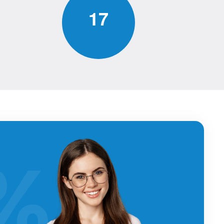
1
7
%