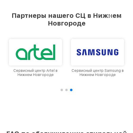
удовлетворен скоростью и качеством
предоставляемых услуг. Наша цель — стать
Партнеры нашего СЦ в Нижнем
лучшим сервисным центром Philips в городе
Новгороде
Нижнем Новгороде, постоянно повышая
уровень доверия и лояльности наших
клиентов.
Сервисный центр Artel в
Сервисный центр Samsung в
Нижнем Новгороде
Нижнем Новгороде