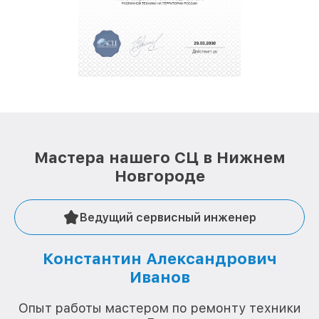
обеспечат доставку устройств в сервис в
полной сохранности и бесплатно.
За годы своей деятельности мы получали только
положительные отзывы и обрели отличную
репутацию. Мы постоянно совершенствуемся и
стараемся каждый день делать наш сервис еще
лучше!
Мастера нашего СЦ в Нижнем
Новгороде
Ведущий сервисный инженер
Константин Александрович
Иванов
О
Опыт работы мастером по ремонту техники