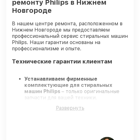
ремонту Philips в Нижнем
Новгороде
В нашем центре ремонта, расположенном в
Нижнем Новгороде мы предоставляем
профессиональный сервис стиральных машин
Philips. Наши гарантии основаны на
профессионализме и опыте.
Технические гарантии клиентам
Устанавливаем фирменные
комплектующие для стиральных
машин Philips
– только оригинальные
запчасти для вашей техники.
Опытные инженеры
– проходят
Развернуть
серьезную проверку знаний и навыков,
что обеспечивает высокий уровень
сервиса.
Работаем строго в установленных
заранее временных рамках
– ремонт