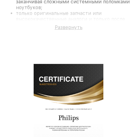
заканчивая сложными системными поломками
ноутбуков;
только оригинальные запчасти или
высококачественные аналоги и только после
согласования с клиентом.
Развернуть
На все работы и замененные комплектующие
предоставляется длительная гарантия. В случае
поломки по условиям гарантии, мы бесплатно
исправим ситуацию.
Наши преимущества
Преимуществами нашего сервисного центра
Philips в Нижнем Новгороде являются:
лучшие специалисты с многолетним опытом и
безупречной репутацией;
современное оборудование и
лицензированное ПО в ремонтно-
диагностических мастерских;
собственный склад комплектующих, что
позволяет сократить сроки
звернуть
восстановительных работ;
услуги курьера для владельцев
крупногабаритной техники, которые
обеспечат доставку устройств в сервис в