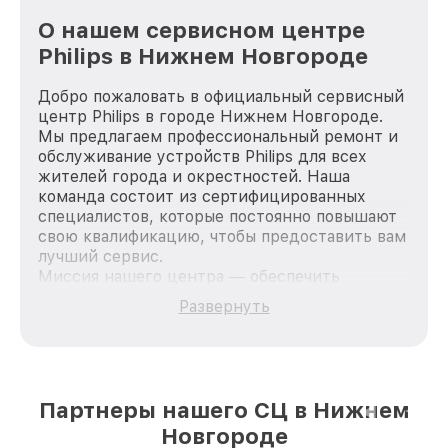
О нашем сервисном центре
Philips в Нижнем Новгороде
Добро пожаловать в официальный сервисный
центр Philips в городе Нижнем Новгороде.
Мы предлагаем профессиональный ремонт и
обслуживание устройств Philips для всех
жителей города и окрестностей. Наша
команда состоит из сертифицированных
специалистов, которые постоянно повышают
свою квалификацию, чтобы предоставить вам
лучший сервис.
Миссия нашего центра — обеспечить
качественный и доступный ремонт для
Развернуть
каждого пользователя продукции Philips, вне
зависимости от сложности поломки. Мы
стремимся к тому, чтобы каждый клиент был
удовлетворен скоростью и качеством
предоставляемых услуг. Наша цель — стать
Партнеры нашего СЦ в Нижнем
лучшим сервисным центром Philips в городе
Новгороде
Нижнем Новгороде, постоянно повышая