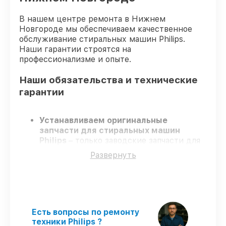
В нашем центре ремонта в Нижнем
Новгороде мы обеспечиваем качественное
обслуживание стиральных машин Philips.
Наши гарантии строятся на
профессионализме и опыте.
Наши обязательства и технические
гарантии
Устанавливаем оригинальные
запчасти для стиральных машин
Philips
– только заводские запчасти для
вашей техники.
Развернуть
Сертифицированные инженеры
–
проходят регулярное обучение, что
подтверждает качество и надёжность
ремонта.
Соблюдаем сроки
– ремонт стиральных
машин Philips в оговоренные сроки.
Есть вопросы по ремонту
Поддержка после ремонта
– на все
техники Philips ?