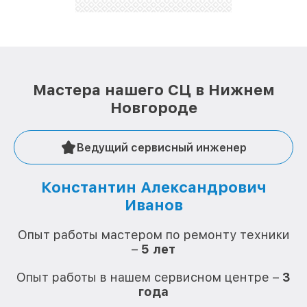
стараемся каждый день делать наш сервис еще
лучше!
Мастера нашего СЦ в Нижнем
Новгороде
Ведущий сервисный инженер
Константин Александрович
Иванов
О
Опыт работы мастером по ремонту техники
–
5 лет
О
Опыт работы в нашем сервисном центре –
3
года