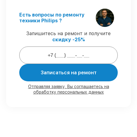
долговечный результат.
Соблюдаем сроки
– ремонт стиральных
машин Philips без бесконечных
Есть вопросы по ремонту
переносов.
техники Philips ?
Гарантийное обслуживание
– на все
ремонт и запчасти для стиральных
Запишитесь на ремонт и получите
машин Philips предоставляется гарантия
скидку -25%
до 3-х лет.
Мы гарантируем:
Записаться на ремонт
80%
ремонтов по ремонту исполняются
в присутствии клиента
Отправляя заявку, Вы соглашаетесь на
90%
комплектующих Philips имеются в
обработку персональных данных
наличии в Нижнем Новгороде,
остальные доставляются быстро
Фирменные детали Philips и надёжные
реплики
– только вы выбираете, какие
детали использовать, а мы готовы
рассмотреть варианты под любые
запросы