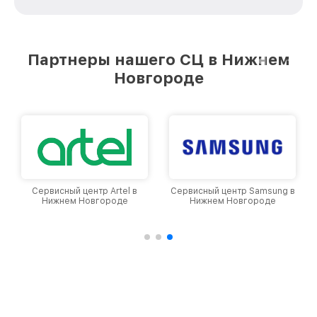
зависимости от сложности поломки. Мы
стремимся к тому, чтобы каждый клиент был
удовлетворен скоростью и качеством
предоставляемых услуг. Наша цель — стать
Партнеры нашего СЦ в Нижнем
лучшим сервисным центром Philips в городе
Новгороде
Нижнем Новгороде, постоянно повышая
уровень доверия и лояльности наших
клиентов.
Сервисный центр Artel в
Сервисный центр Samsung в
Нижнем Новгороде
Нижнем Новгороде