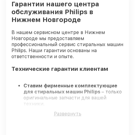
Гарантии нашего центра
обслуживания Philips в
Нижнем Новгороде
В нашем сервисном центре в Нижнем
Новгороде мы предоставляем
профессиональный сервис стиральных машин
Philips. Наши гарантии основаны на
ответственности и опыте.
Технические гарантии клиентам
Ставим фирменные комплектующие
для стиральных машин Philips
– только
оригинальные запчасти для вашей
техники.
Опытные инженеры
– проходят строгий
Развернуть
отбор, что подтверждает качество и
надёжность ремонта.
Работаем строго в установленных
заранее временных рамках
– ремонт