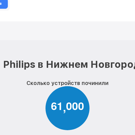
в
 Philips в Нижнем Новгоро
Сколько устройств починили
6
1
0
0
0
,