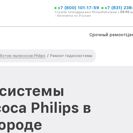
+7 (800) 101-17-59
+7 (831) 238
Служба техподдержки Philips
Работаем с
09:00
д
- бесплатно по России
Срочный ремонт
Це
ботов-пылесосов Philips
/
Ремонт гидросистемы
осистемы
са Philips в
ороде