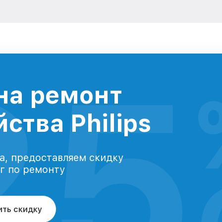
25
на ремонт
ства Philips
а, предоставляем скидку
уг по ремонту
ить скидку