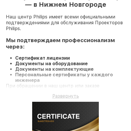
— в Нижнем Новгороде
Наш центр Philips имеет всеми официальными
подтверждениями для обслуживания Проекторов
Philips.
Мы подтверждаем профессионализм
через:
Сертификат лицензии
Документы на оборудование
Документы на комплектующие
Персональные сертификаты у каждого
инженера
При обращении в наш центр или заказе
восстановления Проектор гарантируется
Развернуть
компетентное обслуживание и гарантию на все
работы и комплектующие.