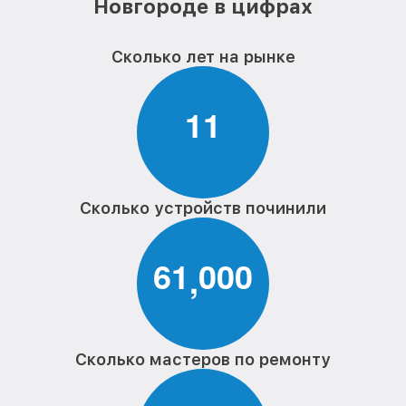
Новгороде в цифрах
Замена материнской платы проектора
от 790₽
Philips
Сколько лет на рынке
Ремонт системы охлаждения проектора
от 400₽
Philips
1
1
Замена балластера проектора Philips
от 630₽
Сколько устройств починили
6
1
0
0
0
,
Сколько мастеров по ремонту