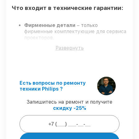
Что входит в технические гарантии:
Фирменные детали
– только
фирменные комплектующие для сервиса
проекторов.
Квалифицированные специалисты
–
Развернуть
обучение и сертификация подтверждают
уровень мастерства.
Выполнение работ вовремя
–
гарантируем завершение обслуживания
без задержек.
Сервис с гарантией
– обслуживание с
Есть вопросы по ремонту
полным гарантийным сопровождением.
техники Philips ?
Запишитесь на ремонт и получите
Что мы гарантируем при сервисе
скидку -25%
проекторов:
80%
заказов закрываем в присутствии
владельца