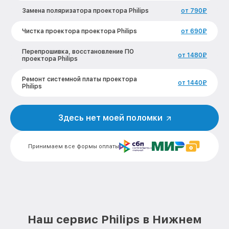
Замена поляризатора проектора Philips
от 790₽
Чистка проектора проектора Philips
от 690₽
Перепрошивка, восстановление ПО
от 1480₽
проектора Philips
Ремонт системной платы проектора
от 1440₽
Philips
Замена светодиода проектора Philips
от 600₽
Здесь нет моей поломки
Замена линзы проектора Philips
от 1410₽
Принимаем все формы оплаты
Замена блока розжига проектора
от 400₽
Philips
Ремонт блока управления проектора
от 1700₽
Philips
Замена блока питания проектора Philips
от 840₽
Наш сервис Philips в Нижнем
Замена матрицы проектора Philips
от 1645₽