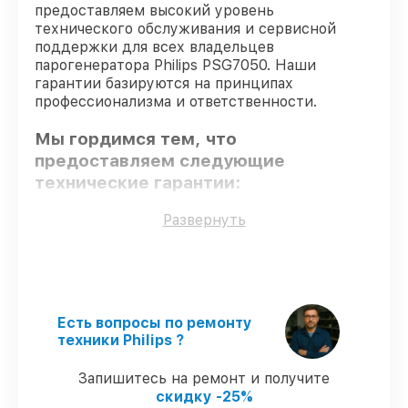
предоставляем высокий уровень
технического обслуживания и сервисной
поддержки для всех владельцев
парогенератора Philips PSG7050. Наши
гарантии базируются на принципах
профессионализма и ответственности.
Мы гордимся тем, что
предоставляем следующие
технические гарантии:
Развернуть
Только фирменные комплектующие
–
только подлинные комплектующие.
Сертифицированные инженеры
–
мастера проходят строгий отбор и
регулярное обучение.
Есть вопросы по ремонту
Выполнение работ вовремя
–
техники Philips ?
гарантируем завершение работ без
задержек.
Запишитесь на ремонт и получите
Подтвержденная гарантия
– все
скидку -25%
работы по починке проводятся с