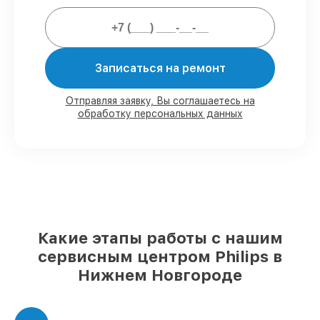
официальной гарантией.
Мы гарантируем:
Записаться на ремонт
80%
работ в присутствии заказчика
90%
комплектующих для
Отправляя заявку, Вы соглашаетесь на
обработку персональных данных
парогенераторов на складе или быстро
поставляются
Качественные реплики и
оригинальные детали по вашему
выбору
– под любые финансовые
возможности
85%
работ за 1–2 часа, при условии, что
починка началась сразу
Какие этапы работы с нашим
сервисным центром Philips в
Нижнем Новгороде