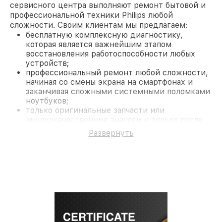
сервисного центра выполняют ремонт бытовой и
профессиональной техники Philips любой
сложности. Своим клиентам мы предлагаем:
бесплатную комплексную диагностику,
которая является важнейшим этапом
восстановления работоспособности любых
устройств;
профессиональный ремонт любой сложности,
начиная со смены экрана на смартфонах и
заканчивая сложными системными поломками
ноутбуков;
только оригинальные запчасти или
высококачественные аналоги и только после
согласования с клиентом.
Развернуть
На все работы и замененные комплектующие
предоставляется длительная гарантия. В случае
поломки по условиям гарантии, мы бесплатно
исправим ситуацию.
Наши преимущества
Преимуществами нашего сервисного центра
Philips в Нижнем Новгороде являются:
лучшие специалисты с многолетним опытом и
безупречной репутацией;