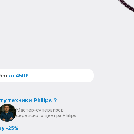
абот
от 450₽
у техники Philips ?
Мастер-супервизор
сервисного центра Philips
ку -25%