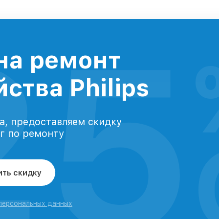
25
на ремонт
ства Philips
а, предоставляем скидку
уг по ремонту
ить скидку
 персональных данных