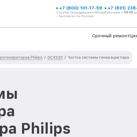
+7 (800) 101-17-59
+7 (831) 238
Служба техподдержки Philips
Работаем с
09:00
д
- бесплатно по России
Срочный ремонт
Це
рогенераторов Philips
GC4930
/
/
Чистка системы генерации пара
емы
ра
а Philips