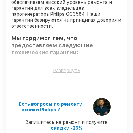
обеспечиваем высокий уровень ремонта и
гарантий для всех владельцев
парогенератора Philips GC3584. Наши
гарантии базируются на принципах доверия и
ответственности.
Мы гордимся тем, что
предоставляем следующие
технические гарантии:
Использование оригинальных
Развернуть
запчастей
– только подлинные
комплектующие.
Квалифицированные специалисты
–
все работники проходят обязательное
обучение и ежегодную аттестацию, что
Есть вопросы по ремонту
подтверждает их уровень мастерства.
техники Philips ?
Соблюдение сроков сервиса
–
гарантируем завершение работ без
Запишитесь на ремонт и получите
задержек.
скидку -25%
Сервис с гарантией
– обслуживаем