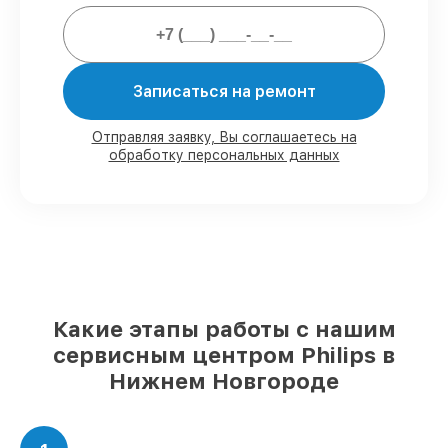
парогенераторов всегда со строгим
соблюдением гарантийных обязательств.
Мы гарантируем:
Записаться на ремонт
80%
работ с возможностью наблюдения
Отправляя заявку, Вы соглашаетесь на
обработку персональных данных
90%
комплектующих для
парогенераторов имеются в наличии или
доступны для срочного заказа
Оригинальные запчасти и
качественные реплики на ваш выбор
–
для любого бюджета
85%
работ в течение пары часов, при
немедленном начале работ
Какие этапы работы с нашим
сервисным центром Philips в
Нижнем Новгороде