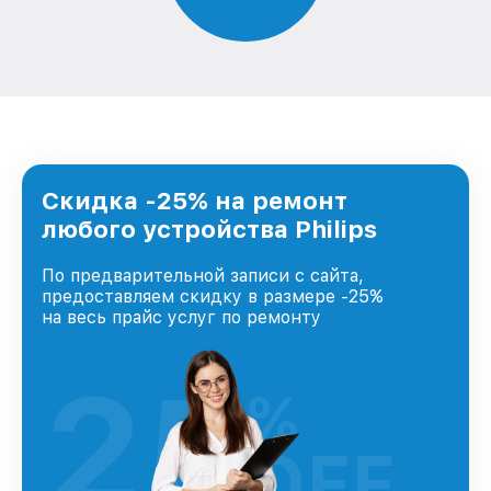
Скидка -25% на ремонт
любого устройства Philips
По предварительной записи с сайта,
предоставляем скидку в размере -25%
на весь прайс услуг по ремонту
25
%
OFF