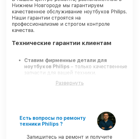
Нижнем Новгороде мы гарантируем
качественное обслуживание ноутбуков Philips.
Наши гарантии строятся на
профессионализме и строгом контроле
качества.
Технические гарантии клиентам
Ставим фирменные детали для
ноутбуков Philips
– только качественные
запчасти для вашей техники.
Сертифицированные специалисты
–
Развернуть
проходят регулярное обучение, что
гарантирует высокий уровень сервиса.
Работаем строго в установленных
заранее временных рамках
– ремонт
ноутбуков Philips в оговоренные сроки.
Поддержка после ремонта
– на все
Есть вопросы по ремонту
ремонт и запчасти для ноутбуков Philips
техники Philips ?
предоставляется официальное
сопровождение.
Запишитесь на ремонт и получите