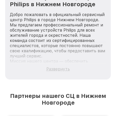
Philips в Нижнем Новгороде
Добро пожаловать в официальный сервисный
центр Philips в городе Нижнем Новгороде.
Мы предлагаем профессиональный ремонт и
обслуживание устройств Philips для всех
жителей города и окрестностей. Наша
команда состоит из сертифицированных
специалистов, которые постоянно повышают
свою квалификацию, чтобы предоставить вам
лучший сервис.
Миссия нашего центра — обеспечить
качественный и доступный ремонт для
Развернуть
каждого пользователя продукции Philips, вне
зависимости от сложности поломки. Мы
стремимся к тому, чтобы каждый клиент был
удовлетворен скоростью и качеством
предоставляемых услуг. Наша цель — стать
Партнеры нашего СЦ в Нижнем
лучшим сервисным центром Philips в городе
Новгороде
Нижнем Новгороде, постоянно повышая
уровень доверия и лояльности наших
клиентов.