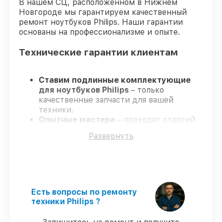
В нашем СЦ, расположенном в Нижнем
Новгороде мы гарантируем качественный
ремонт ноутбуков Philips. Наши гарантии
основаны на профессионализме и опыте.
Технические гарантии клиентам
Ставим подлинные комплектующие
для ноутбуков Philips
– только
качественные запчасти для вашей
техники.
Опытные мастера
– проходят строгий
отбор, что гарантирует качество и
Развернуть
надёжность ремонта.
Завершаем работы без задержек
–
ремонт ноутбуков Philips без
бесконечных переносов.
Поддержка после ремонта
– на все
услуги и детали для ноутбуков Philips
Есть вопросы по ремонту
предоставляется гарантия до 3-х лет.
техники Philips ?