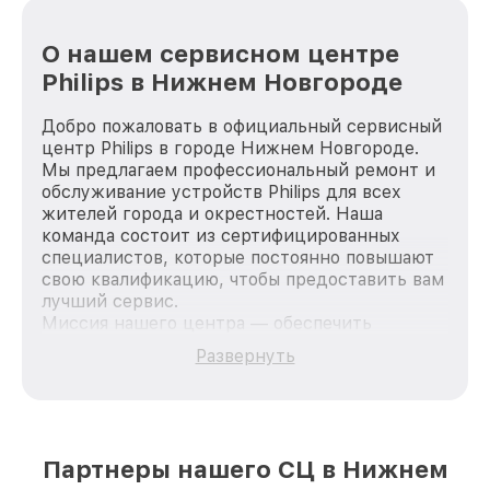
О нашем сервисном центре
Philips в Нижнем Новгороде
Добро пожаловать в официальный сервисный
центр Philips в городе Нижнем Новгороде.
Мы предлагаем профессиональный ремонт и
обслуживание устройств Philips для всех
жителей города и окрестностей. Наша
команда состоит из сертифицированных
специалистов, которые постоянно повышают
свою квалификацию, чтобы предоставить вам
лучший сервис.
Миссия нашего центра — обеспечить
качественный и доступный ремонт для
Развернуть
каждого пользователя продукции Philips, вне
зависимости от сложности поломки. Мы
стремимся к тому, чтобы каждый клиент был
удовлетворен скоростью и качеством
предоставляемых услуг. Наша цель — стать
Партнеры нашего СЦ в Нижнем
лучшим сервисным центром Philips в городе