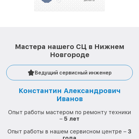
репутацию. Мы постоянно совершенствуемся и
стараемся каждый день делать наш сервис еще
лучше!
Мастера нашего СЦ в Нижнем
Новгороде
Ведущий сервисный инженер
Константин Александрович
Иванов
О
Опыт работы мастером по ремонту техники
–
5 лет
О
Опыт работы в нашем сервисном центре –
3
года