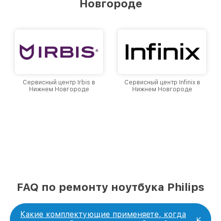
Новгороде
Нижнем Новгороде, постоянно повышая
уровень доверия и лояльности наших
клиентов.
Сервисный центр Irbis в
Сервисный центр Infinix в
Нижнем Новгороде
Нижнем Новгороде
FAQ по ремонту ноутбука Philips
Какие комплектующие применяете, когда