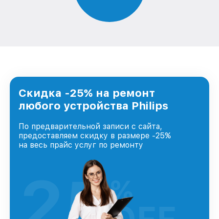
Скидка -25% на ремонт
любого устройства Philips
По предварительной записи с сайта,
предоставляем скидку в размере -25%
на весь прайс услуг по ремонту
25
%
OFF