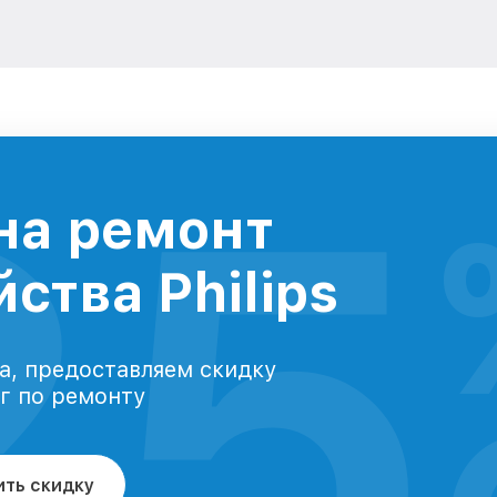
25
на ремонт
ства Philips
а, предоставляем скидку
уг по ремонту
ить скидку