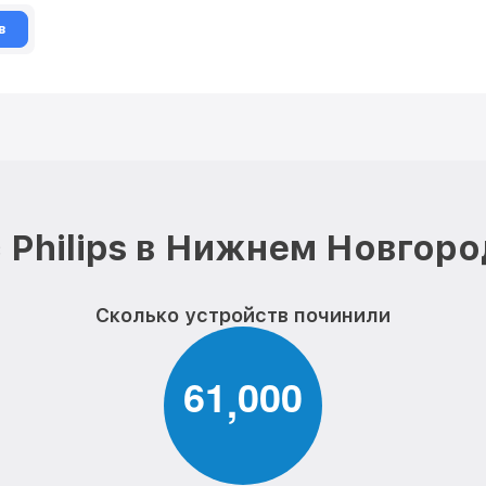
в
 Philips в Нижнем Новгоро
Сколько устройств починили
6
1
0
0
0
,