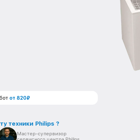
абот
от 820₽
у техники Philips ?
Мастер-супервизор
сервисного центра Philips