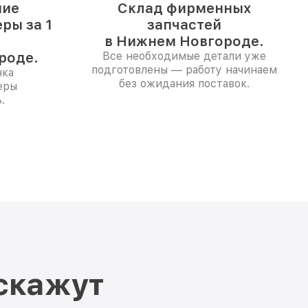
ние
Склад фирменных
ры за 1
запчастей
в Нижнем Новгороде.
роде.
Все необходимые детали уже
подготовлены — работу начинаем
нка
без ожидания поставок.
еры
.
скажут