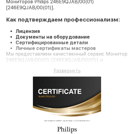
Мониторов Philips 246E9QJAB/00(01)
[246E9QJAB/00(01)].
Как подтверждаем профессионализм:
Лицензия
Документы на оборудование
Сертифицированные детали
Личные сертификаты мастеров
Мы предоставляем качественный сервис Монитор
246E9QJAB/00(01) [246E9QJAB/00(01)] и
долгосрочную гарантию.
Развернуть