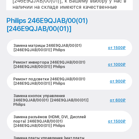
[246E9QJAB/00(01)], к Вашему выбору у нас в
наличии на складе имеются качественные
реплики
Philips 246E9QJAB/00(01)
[246E9QJAB/00(01)]
Замена матрицы 246E9QJAB/00(01)
от 1500₽
[246E9QJAB/00(01)] Philips
Ремонт инвертора 246E9QJAB/00(01)
от 1000₽
[246E9QJAB/00(01)] Philips
Ремонт подсветки 246E9QJAB/00(01)
от 900₽
[246E9QJAB/00(01)] Philips
Замена кнопок управления
246E9QJAB/00(01) [246E9QJAB/00(01)]
от 600₽
Philips
Замена разъёмов (HDMI, DVI, Дисплей
порта) 246E9QJAB/00(01)
от 1500₽
[246E9QJAB/00(01)] Philips
Замена платы управления (мат.платы,