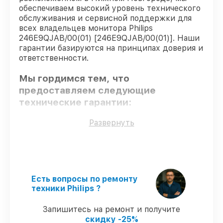
обеспечиваем высокий уровень технического
обслуживания и сервисной поддержки для
всех владельцев монитора Philips
246E9QJAB/00(01) [246E9QJAB/00(01)]. Наши
гарантии базируются на принципах доверия и
ответственности.
Мы гордимся тем, что
предоставляем следующие
технические гарантии:
Развернуть
Использование оригинальных
запчастей
– для всех видов
обслуживания применяются
исключительно оригинальные детали.
Сертифицированные инженеры
–
Есть вопросы по ремонту
мастера проходят строгий отбор и
техники Philips ?
регулярное обучение.
Точное соблюдение сроков
–
Запишитесь на ремонт и получите
гарантируем завершение работ без
скидку -25%
задержек.