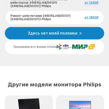
мейн платы) 246E9QJAB/00(01)
от 1300₽
[246E9QJAB/00(01)] Philips
Ремонт цепи питания 246E9QJAB/00(01)
от 1800₽
[246E9QJAB/00(01)] Philips
Прошивка блока управления
246E9QJAB/00(01) [246E9QJAB/00(01)]
от 700₽
Здесь нет моей поломки
Philips
Замена лампы подсветки
Принимаем все формы оплаты
246E9QJAB/00(01) [246E9QJAB/00(01)]
от 1400₽
Philips
Ремонт блока управления
246E9QJAB/00(01) [246E9QJAB/00(01)]
от 700₽
Philips
Замена блока питания
246E9QJAB/00(01) [246E9QJAB/00(01)]
от 1500₽
Другие модели монитора Philips
Philips
Замена электронных компонентов
246E9QJAB/00(01) [246E9QJAB/00(01)]
от 1900₽
Philips