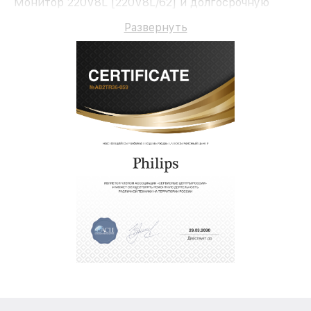
Монитор 220V8L [220V8L/62] и долгосрочную
гарантию.
Развернуть