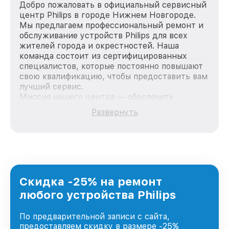
Добро пожаловать в официальный сервисный
центр Philips в городе Нижнем Новгороде.
Мы предлагаем профессиональный ремонт и
обслуживание устройств Philips для всех
жителей города и окрестностей. Наша
команда состоит из сертифицированных
специалистов, которые постоянно повышают
свою квалификацию, чтобы предоставить вам
лучший сервис.
Миссия нашего центра — обеспечить
качественный и доступный ремонт для
Развернуть
каждого пользователя продукции Philips, вне
зависимости от сложности поломки. Мы
стремимся к тому, чтобы каждый клиент был
удовлетворен скоростью и качеством
предоставляемых услуг. Наша цель — стать
лучшим сервисным центром Philips в городе
Нижнем Новгороде, постоянно повышая
Скидка -25% на ремонт
уровень доверия и лояльности наших
любого устройства Philips
клиентов.
По предварительной записи с сайта,
предоставляем скидку в размере -25%