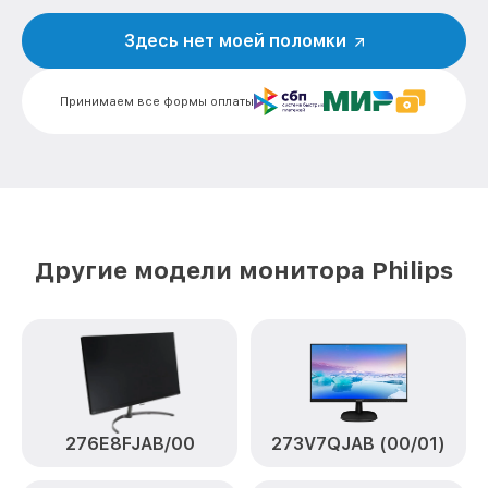
Замена лампы подсветки 220V8L
Здесь нет моей поломки
от 1400₽
[220V8L/62] Philips
Ремонт блока управления 220V8L
от 700₽
Принимаем все формы оплаты
[220V8L/62] Philips
Замена блока питания 220V8L
от 1500₽
[220V8L/62] Philips
Замена электронных компонентов
от 1900₽
220V8L [220V8L/62] Philips
Другие модели монитора Philips
276E8FJAB/00
273V7QJAB (00/01)