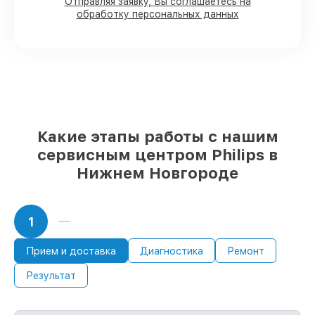
Отправляя заявку, Вы соглашаетесь на
обработку персональных данных
80%
работ в вашем присутствии
90%
комплектующих для мониторов на
складе или доступны для быстрой
доставки
Качественные реплики и
оригинальные детали по вашему
выбору
– под любые финансовые
возможности
Какие этапы работы с нашим
85%
работ за 1–2 часа, если мастер
сервисным центром Philips в
приступает к обслуживанию сразу
Нижнем Новгороде
1
Прием и доставка
Диагностика
Ремонт
Результат