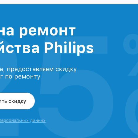
25
на ремонт
ства Philips
а, предоставляем скидку
уг по ремонту
ить скидку
 персональных данных