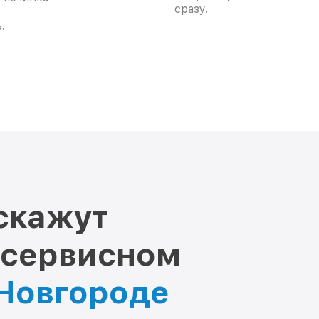
сразу.
.
скажут
 сервисном
 Новгороде