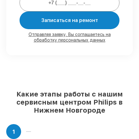
обязательств.
Записаться на ремонт
Мы гарантируем:
Отправляя заявку, Вы соглашаетесь на
обработку персональных данных
80%
работ с возможностью
присутствовать
90%
комплектующих для кофемашин на
складе или быстро поставляются
Качественные реплики и
оригинальные детали по вашему
выбору
– для любого бюджета
85%
работ быстро и без задержек, при
условии, что починка началась сразу
Какие этапы работы с нашим
сервисным центром Philips в
Нижнем Новгороде
1