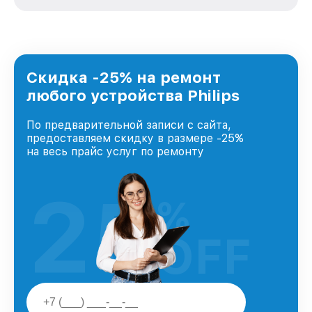
зависимости от сложности поломки. Мы
стремимся к тому, чтобы каждый клиент был
удовлетворен скоростью и качеством
предоставляемых услуг. Наша цель — стать
лучшим сервисным центром Philips в городе
Нижнем Новгороде, постоянно повышая
Скидка -25% на ремонт
уровень доверия и лояльности наших
любого устройства Philips
клиентов.
По предварительной записи с сайта,
предоставляем скидку в размере -25%
на весь прайс услуг по ремонту
25
%
OFF