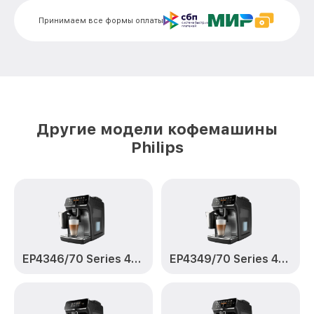
Принимаем все формы оплаты
Замена сальников HD7769 Philips
от 2000₽
Замена переходников HD7769 Philips
от 1000₽
Замена уплотнительных колец HD7769
от 2000₽
Philips
Замена помпы HD7769 Philips
от 3000₽
Другие модели кофемашины
Philips
Ремонт гидросистемы HD7769 Philips
от 3000₽
Ремонт или замена заварочного блока
от 6000₽
HD7769 Philips
EP4346/70 Series 4300 LatteGo
EP4349/70 Series 4300 LatteGo