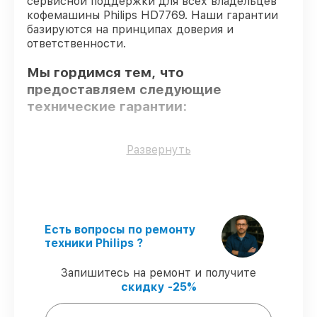
сервисной поддержки для всех владельцев
кофемашины Philips HD7769. Наши гарантии
базируются на принципах доверия и
ответственности.
Мы гордимся тем, что
предоставляем следующие
технические гарантии:
Использование оригинальных
Развернуть
запчастей
– только подлинные
комплектующие.
Квалифицированные специалисты
–
все работники проходят обязательное
обучение и ежегодную аттестацию, что
Есть вопросы по ремонту
подтверждает их уровень мастерства.
техники Philips ?
Соблюдение сроков сервиса
–
гарантируем завершение работ без
Запишитесь на ремонт и получите
задержек.
скидку -25%
Подтвержденная гарантия
–
обслуживаем кофемашин всегда со
строгим соблюдением гарантийных