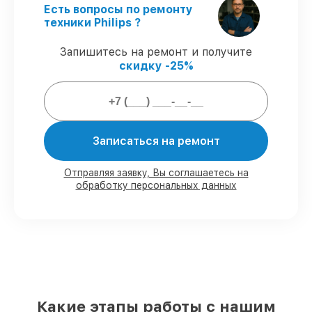
Есть вопросы по ремонту
Выполнение работ вовремя
–
техники Philips ?
соблюдаем сроки обслуживания
кофемашины EP4343/50 Series 4300
Запишитесь на ремонт и получите
LatteGo, согласованные с клиентом.
скидку -25%
Гарантийное обслуживание
–
предоставляем официальное
гарантийное сопровождение после
сервиса.
Записаться на ремонт
Мы гарантируем:
Отправляя заявку, Вы соглашаетесь на
обработку персональных данных
80%
работ с возможностью наблюдения
90%
комплектующих для кофемашин на
складе или доступны для срочного
заказа
Качественные реплики и
оригинальные детали по вашему
выбору
– для любого бюджета
85%
работ за 1–2 часа, при немедленном
начале работ
Какие этапы работы с нашим