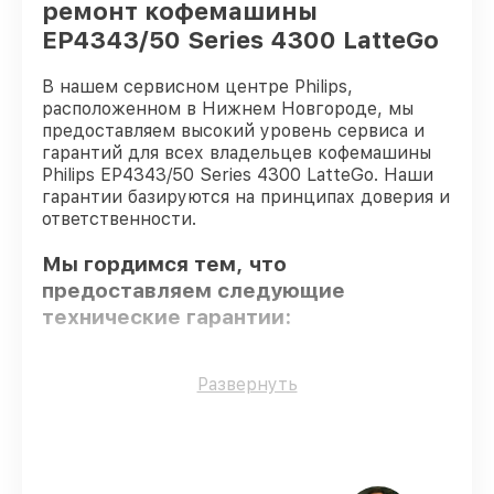
ремонт кофемашины
EP4343/50 Series 4300 LatteGo
В нашем сервисном центре Philips,
расположенном в Нижнем Новгороде, мы
предоставляем высокий уровень сервиса и
гарантий для всех владельцев кофемашины
Philips EP4343/50 Series 4300 LatteGo. Наши
гарантии базируются на принципах доверия и
ответственности.
Мы гордимся тем, что
предоставляем следующие
технические гарантии:
Только фирменные комплектующие
–
Развернуть
только подлинные комплектующие.
Сертифицированные инженеры
– все
работники проходят обязательное
обучение и ежегодную аттестацию, что
подтверждает их уровень мастерства.