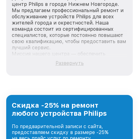
центр Philips в городе Нижнем Новгороде.
Мы предлагаем профессиональный ремонт и
обслуживание устройств Philips для всех
жителей города и окрестностей. Наша
команда состоит из сертифицированных
специалистов, которые постоянно повышают
свою квалификацию, чтобы предоставить вам
лучший сервис.
Миссия нашего центра — обеспечить
качественный и доступный ремонт для
Развернуть
каждого пользователя продукции Philips, вне
зависимости от сложности поломки. Мы
стремимся к тому, чтобы каждый клиент был
удовлетворен скоростью и качеством
предоставляемых услуг. Наша цель — стать
лучшим сервисным центром Philips в городе
Нижнем Новгороде, постоянно повышая
Скидка -25% на ремонт
уровень доверия и лояльности наших
любого устройства Philips
клиентов.
По предварительной записи с сайта,
предоставляем скидку в размере -25%
на весь прайс услуг по ремонту