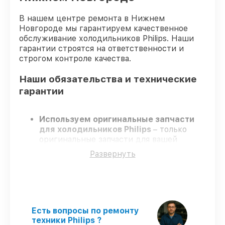
В нашем центре ремонта в Нижнем
Новгороде мы гарантируем качественное
обслуживание холодильников Philips. Наши
гарантии строятся на ответственности и
строгом контроле качества.
Наши обязательства и технические
гарантии
Используем оригинальные запчасти
для холодильников Philips
– только
оригинальные запчасти для вашей
техники.
Развернуть
Опытные мастера
– проходят строгий
отбор, что подтверждает
гарантированно долговечный результат.
Работаем строго в установленных
заранее временных рамках
– ремонт
холодильников Philips без бесконечных
Есть вопросы по ремонту
переносов.
техники Philips ?