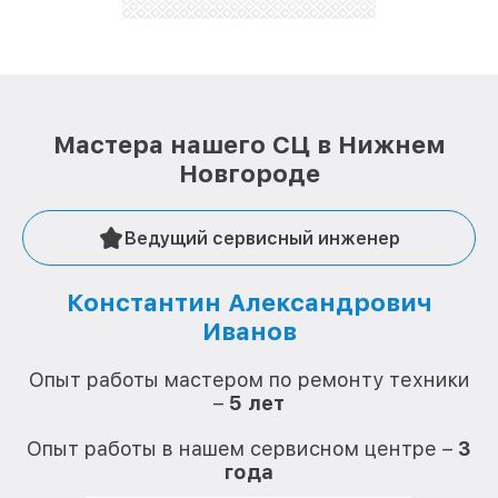
стараемся каждый день делать наш сервис еще
лучше!
Мастера нашего СЦ в Нижнем
Новгороде
Ведущий сервисный инженер
Константин Александрович
Иванов
О
Опыт работы мастером по ремонту техники
–
5 лет
О
Опыт работы в нашем сервисном центре –
3
года