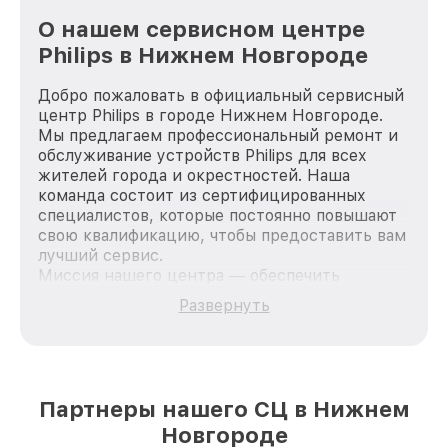
О нашем сервисном центре
Philips в Нижнем Новгороде
Добро пожаловать в официальный сервисный
центр Philips в городе Нижнем Новгороде.
Мы предлагаем профессиональный ремонт и
обслуживание устройств Philips для всех
жителей города и окрестностей. Наша
команда состоит из сертифицированных
специалистов, которые постоянно повышают
свою квалификацию, чтобы предоставить вам
лучший сервис.
Миссия нашего центра — обеспечить
качественный и доступный ремонт для
Развернуть
каждого пользователя продукции Philips, вне
зависимости от сложности поломки. Мы
стремимся к тому, чтобы каждый клиент был
удовлетворен скоростью и качеством
предоставляемых услуг. Наша цель — стать
Партнеры нашего СЦ в Нижнем
лучшим сервисным центром Philips в городе
Новгороде
Нижнем Новгороде, постоянно повышая