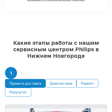
складе в Нижнем Новгороде, остальные
приходят оперативно
Оригинальные комплектующие Philips
и качественные аналоги
– только вы
выбираете, какие детали использовать, а
мы подстраиваемся под разные бюджеты
85%
починок Philips сделаем за 1–2 часа,
при немедленном старте работ
Какие этапы работы с нашим
сервисным центром Philips в
Нижнем Новгороде
1
Прием и доставка
Диагностика
Ремонт
Результат