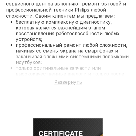
сервисного центра выполняют ремонт бытовой и
профессиональной техники Philips любой
сложности. Своим клиентам мы предлагаем:
бесплатную комплексную диагностику,
которая является важнейшим этапом
восстановления работоспособности любых
устройств;
профессиональный ремонт любой сложности,
начиная со смены экрана на смартфонах и
заканчивая сложными системными поломками
ноутбуков;
только оригинальные запчасти или
высококачественные аналоги и только после
согласования с клиентом.
Развернуть
На все работы и замененные комплектующие
предоставляется длительная гарантия. В случае
поломки по условиям гарантии, мы бесплатно
исправим ситуацию.
Наши преимущества
Преимуществами нашего сервисного центра
Philips в Нижнем Новгороде являются:
лучшие специалисты с многолетним опытом и
безупречной репутацией;