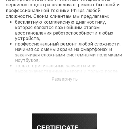
сервисного центра выполняют ремонт бытовой и
профессиональной техники Philips любой
сложности. Своим клиентам мы предлагаем:
бесплатную комплексную диагностику,
которая является важнейшим этапом
восстановления работоспособности любых
устройств;
профессиональный ремонт любой сложности,
начиная со смены экрана на смартфонах и
заканчивая сложными системными поломками
ноутбуков;
только оригинальные запчасти или
высококачественные аналоги и только после
согласования с клиентом.
Развернуть
На все работы и замененные комплектующие
предоставляется длительная гарантия. В случае
поломки по условиям гарантии, мы бесплатно
исправим ситуацию.
Наши преимущества
Преимуществами нашего сервисного центра
Philips в Нижнем Новгороде являются:
лучшие специалисты с многолетним опытом и
безупречной репутацией;