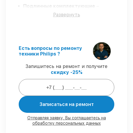
Подлинные комплектующие
–
гарантируем только подлинные детали
Развернуть
для домашних кинотеатров.
Опытные мастера
– мастера проходят
строгий отбор и регулярное обучение.
Выполнение работ вовремя
–
гарантируем завершение обслуживания
без задержек.
Есть вопросы по ремонту
Сервис с гарантией
– сервис
техники Philips ?
проводится с соблюдением гарантийных
обязательств.
Запишитесь на ремонт и получите
скидку -25%
Гарантии сервиса на обслуживание
домашних кинотеатров:
Записаться на ремонт
80%
работ выполняем в присутствии
заказчика
90%
запчастей имеются в наличии,
Отправляя заявку, Вы соглашаетесь на
обработку персональных данных
остальные доступны в кратчайшие сроки
Подлинные запчасти и надёжные