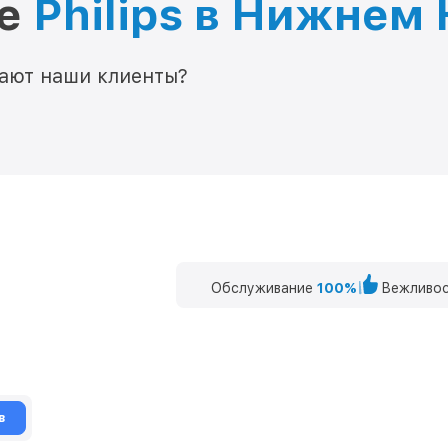
ре
Philips в Нижнем
мают наши клиенты?
Обслуживание
100%
Вежливос
в