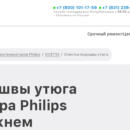
+7 (800) 101-17-59
+7 (831) 238
Служба техподдержки Philips
Работаем с
09:00
д
- бесплатно по России
Срочный ремонт
Це
рогенераторов Philips
GC8735
/
/
Очистка подошвы утюга
ошвы утюга
а Philips
жнем