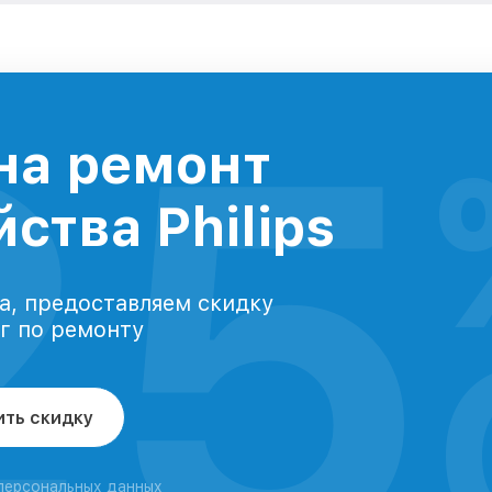
25
на ремонт
ства Philips
а, предоставляем скидку
уг по ремонту
ить скидку
 персональных данных