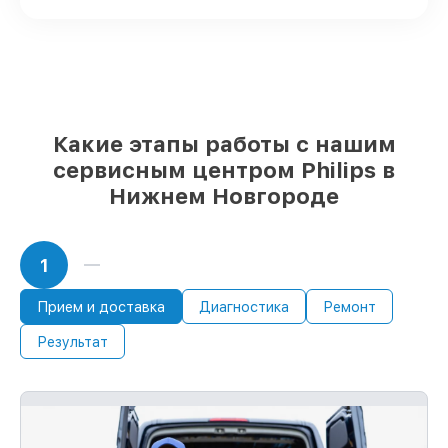
Фирменные детали Philips и
проверенные реплики
– для разного
бюджета
85%
починок исполняются за 1–2 часа,
после приёма парогенератора
Какие этапы работы с нашим
сервисным центром Philips в
Нижнем Новгороде
1
Прием и доставка
Диагностика
Ремонт
Результат