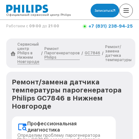
Записаться
Официальный сервисный центр Philips
+7 (831) 238-94-25
Работаем с
09:00
до
21:00
Сервисный
Ремонт/
центр
Ремонт
замена
Philips в
Парогенераторов
GC7846
/
/
/
датчика
Нижнем
Philips
температуры
Новгороде
Ремонт/замена датчика
температуры парогенератора
Philips GC7846 в Нижнем
Новгороде
Профессиональная
диагностика
Определим проблему парогенератора