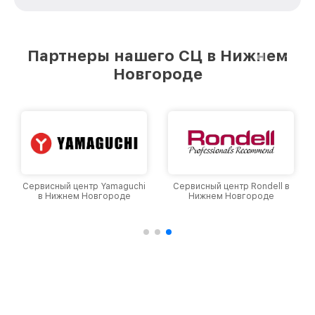
зависимости от сложности поломки. Мы
стремимся к тому, чтобы каждый клиент был
удовлетворен скоростью и качеством
предоставляемых услуг. Наша цель — стать
Партнеры нашего СЦ в Нижнем
лучшим сервисным центром Philips в городе
Новгороде
Нижнем Новгороде, постоянно повышая
уровень доверия и лояльности наших
клиентов.
Сервисный центр Yamaguchi
Сервисный центр Rondell в
в Нижнем Новгороде
Нижнем Новгороде